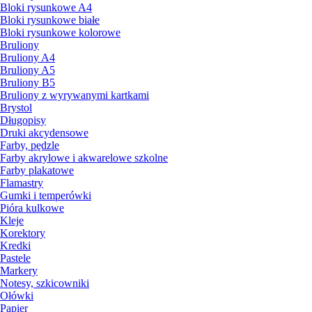
Bloki rysunkowe A4
Bloki rysunkowe białe
Bloki rysunkowe kolorowe
Bruliony
Bruliony A4
Bruliony A5
Bruliony B5
Bruliony z wyrywanymi kartkami
Brystol
Długopisy
Druki akcydensowe
Farby, pędzle
Farby akrylowe i akwarelowe szkolne
Farby plakatowe
Flamastry
Gumki i temperówki
Pióra kulkowe
Kleje
Korektory
Kredki
Pastele
Markery
Notesy, szkicowniki
Ołówki
Papier