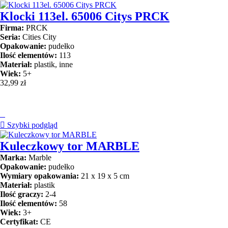
Klocki 113el. 65006 Citys PRCK
Firma:
PRCK
Seria:
Cities City
Opakowanie:
pudełko
Ilość elementów:
113
Materiał:
plastik, inne
Wiek:
5+
32,99 zł


Szybki podgląd
Kuleczkowy tor MARBLE
Marka:
Marble
Opakowanie:
pudełko
Wymiary opakowania:
21 x 19 x 5 cm
Materiał:
plastik
Ilość graczy:
2-4
Ilość elementów:
58
Wiek:
3+
Certyfikat:
CE