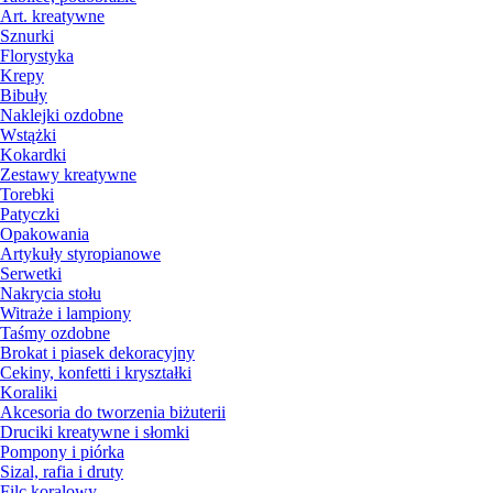
Art. kreatywne
Sznurki
Florystyka
Krepy
Bibuły
Naklejki ozdobne
Wstążki
Kokardki
Zestawy kreatywne
Torebki
Patyczki
Opakowania
Artykuły styropianowe
Serwetki
Nakrycia stołu
Witraże i lampiony
Taśmy ozdobne
Brokat i piasek dekoracyjny
Cekiny, konfetti i kryształki
Koraliki
Akcesoria do tworzenia biżuterii
Druciki kreatywne i słomki
Pompony i piórka
Sizal, rafia i druty
Filc koralowy