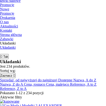
ławki stalowe
Promocje
Nowe
Promocje
Drukarnia
O nas
Aktualności
Kontakt
Strona główna
Zabawki
Układanki
Układanki

Tak
Układanki
Jest 234 produktów.
Sortuj wg:
Zaznacz

Sprzedaż, od najwyższej do najniższej
Dostępne
Nazwa, A do Z
Nazwa, Z do A
Cena, rosnąco
Cena, malejąco
Reference, A to Z
Reference, Z to A
Pokazano 1-12 z 234 pozycji
Aktywne filtry