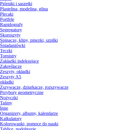
Piórniki i saszetki
Plastelina, modelina, glina
Plecaki
Portfele
Rapidografy
Segregatory
Skoroszyty
Spinacze, klipy, pinezki, szpilki
Śniadaniówki
Teczki
Tornistry
Zakładki indeksujące
Zakreślacze
Zeszyty, okładki
Zeszyty A5
okładki
Zszywacze, dziurkacze, rozszywacze
Przybory geometryczne
Nożyczki
Taśmy
Inne
Organizery, albumy, kalendarze
Kalkulatory
Kolorowanki, pomoce do nauki
Tablice, podobrazie