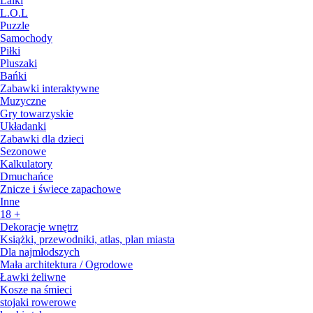
Lalki
L.O.L
Puzzle
Samochody
Piłki
Pluszaki
Bańki
Zabawki interaktywne
Muzyczne
Gry towarzyskie
Układanki
Zabawki dla dzieci
Sezonowe
Kalkulatory
Dmuchańce
Znicze i świece zapachowe
Inne
18 +
Dekoracje wnętrz
Książki, przewodniki, atlas, plan miasta
Dla najmłodszych
Mała architektura / Ogrodowe
Ławki żeliwne
Kosze na śmieci
stojaki rowerowe