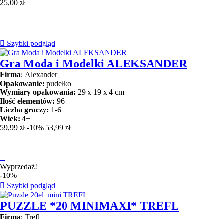
25,00 zł


Szybki podgląd
Gra Moda i Modelki ALEKSANDER
Firma:
Alexander
Opakowanie:
pudełko
Wymiary opakowania:
29 x 19 x 4 cm
Ilość elementów:
96
Liczba graczy:
1-6
Wiek:
4+
59,99 zł
-10%
53,99 zł

Wyprzedaż!
-10%

Szybki podgląd
PUZZLE *20 MINIMAXI* TREFL
Firma:
Trefl