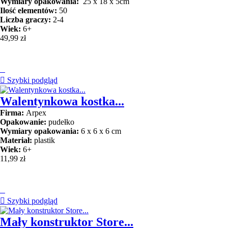
Wymiary opakowania:
25 x 18 x 5cm
Ilość elementów:
50
Liczba graczy:
2-4
Wiek:
6+
49,99 zł


Szybki podgląd
Walentynkowa kostka...
Firma:
Arpex
Opakowanie:
pudełko
Wymiary opakowania:
6 x 6 x 6 cm
Materiał:
plastik
Wiek:
6+
11,99 zł


Szybki podgląd
Mały konstruktor Store...