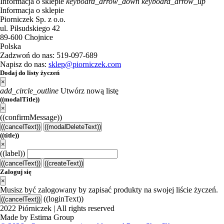
Informacja o sklepie
keyboard_arrow_down
keyboard_arrow_up
Informacja o sklepie
Piorniczek Sp. z o.o.
ul. Piłsudskiego 42
89-600 Chojnice
Polska
Zadzwoń do nas:
519-097-689
Napisz do nas:
sklep@piorniczek.com
Dodaj do listy życzeń
×
add_circle_outline
Utwórz nową listę
((modalTitle))
×
((confirmMessage))
((cancelText))
((modalDeleteText))
((title))
×
((label))
((cancelText))
((createText))
Zaloguj się
×
Musisz być zalogowany by zapisać produkty na swojej liście życzeń.
((loginText))
((cancelText))
2022 Piórniczek | All rights reserved
Made by Estima Group