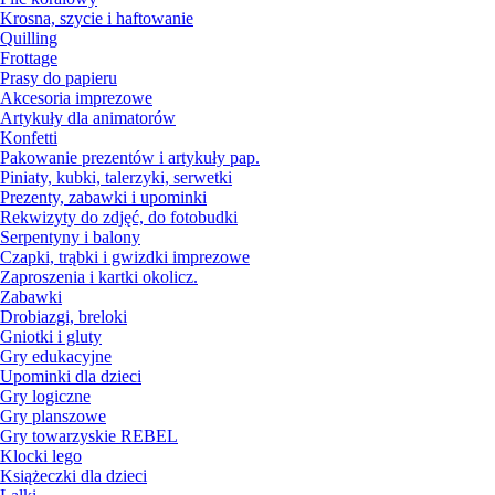
Krosna, szycie i haftowanie
Quilling
Frottage
Prasy do papieru
Akcesoria imprezowe
Artykuły dla animatorów
Konfetti
Pakowanie prezentów i artykuły pap.
Piniaty, kubki, talerzyki, serwetki
Prezenty, zabawki i upominki
Rekwizyty do zdjęć, do fotobudki
Serpentyny i balony
Czapki, trąbki i gwizdki imprezowe
Zaproszenia i kartki okolicz.
Zabawki
Drobiazgi, breloki
Gniotki i gluty
Gry edukacyjne
Upominki dla dzieci
Gry logiczne
Gry planszowe
Gry towarzyskie REBEL
Klocki lego
Książeczki dla dzieci