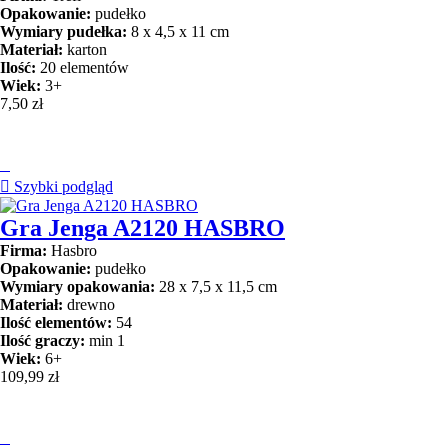
Opakowanie:
pudełko
Wymiary pudełka:
8 x 4,5 x 11 cm
Materiał:
karton
Ilość:
20 elementów
Wiek:
3+
7,50 zł


Szybki podgląd
Gra Jenga A2120 HASBRO
Firma:
Hasbro
Opakowanie:
pudełko
Wymiary opakowania:
28 x 7,5 x 11,5 cm
Materiał:
drewno
Ilość elementów:
54
Ilość graczy:
min 1
Wiek:
6+
109,99 zł
