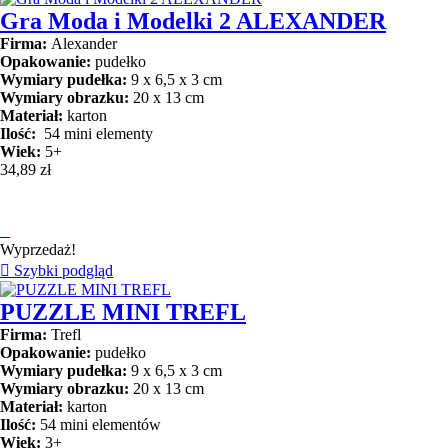
Gra Moda i Modelki 2 ALEXANDER
Firma:
Alexander
Opakowanie:
pudełko
Wymiary pudełka:
9 x 6,5 x 3 cm
Wymiary obrazku:
20 x 13 cm
Materiał:
karton
Ilość:
54 mini elementy
Wiek:
5+
34,89 zł

Wyprzedaż!

Szybki podgląd
PUZZLE MINI TREFL
Firma:
Trefl
Opakowanie:
pudełko
Wymiary pudełka:
9 x 6,5 x 3 cm
Wymiary obrazku:
20 x 13 cm
Materiał:
karton
Ilość:
54 mini elementów
Wiek:
3+