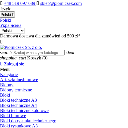

+48 519 097 689

sklep@piorniczek.com
Język:
Polski

Polski
Українська
Darmowa dostawa dla zamówień od 500 zł*

search
clear
shopping_cart
Koszyk
(0)

Zaloguj się
Menu
Kategorie
Art. szkolne/biurowe
Bidony
Bidony termiczne
Bloki
Bloki techniczne A3
Bloki techniczne A4
Bloki techniczne kolorowe
Bloki biurowe
Bloki do rysunku technicznego
Bloki rysunkowe A3