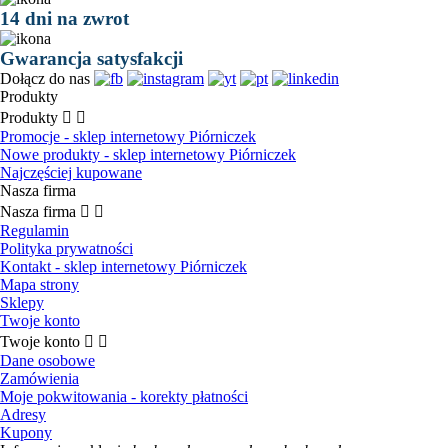
14 dni na zwrot
Gwarancja satysfakcji
Dołącz do nas
Produkty
Produkty


Promocje - sklep internetowy Piórniczek
Nowe produkty - sklep internetowy Piórniczek
Najczęściej kupowane
Nasza firma
Nasza firma


Regulamin
Polityka prywatności
Kontakt - sklep internetowy Piórniczek
Mapa strony
Sklepy
Twoje konto
Twoje konto


Dane osobowe
Zamówienia
Moje pokwitowania - korekty płatności
Adresy
Kupony