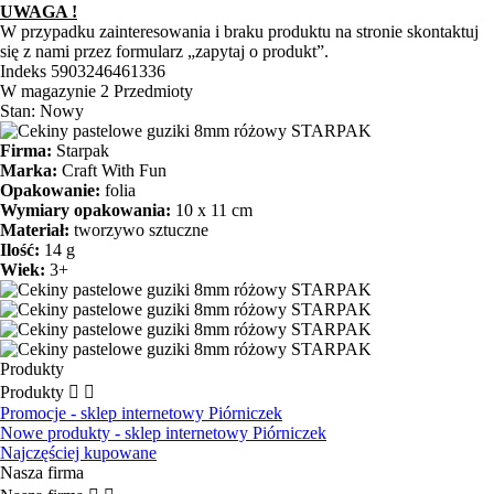
UWAGA !
W przypadku zainteresowania i braku produktu na stronie skontaktuj
się z nami przez formularz „zapytaj o produkt”.
Indeks
5903246461336
W magazynie
2 Przedmioty
Stan:
Nowy
Firma:
Starpak
Marka:
Craft With Fun
Opakowanie:
folia
Wymiary opakowania:
10 x 11 cm
Materiał:
tworzywo sztuczne
Ilość:
14 g
Wiek:
3+
Produkty
Produkty


Promocje - sklep internetowy Piórniczek
Nowe produkty - sklep internetowy Piórniczek
Najczęściej kupowane
Nasza firma