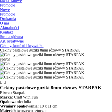
ławki stalowe
Promocje
Nowe
Promocje
Drukarnia
O nas
Aktualności
Kontakt
Strona główna
Art. kreatywne
Cekiny, konfetti i kryształki
Cekiny pastelowe guziki 8mm różowy STARPAK
search


Cekiny pastelowe guziki 8mm różowy STARPAK
Firma:
Starpak
Marka:
Craft With Fun
Opakowanie:
folia
Wymiary opakowania:
10 x 11 cm
Materiał:
tworzywo sztuczne