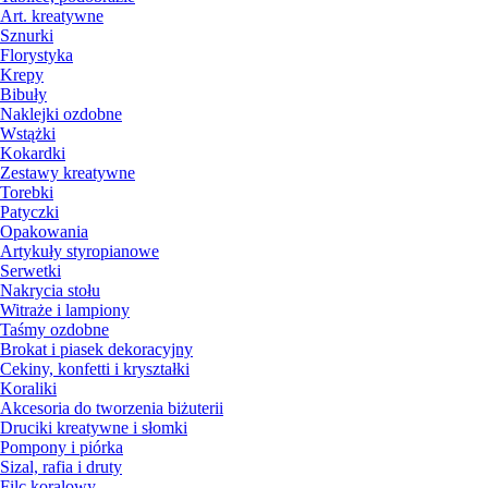
Art. kreatywne
Sznurki
Florystyka
Krepy
Bibuły
Naklejki ozdobne
Wstążki
Kokardki
Zestawy kreatywne
Torebki
Patyczki
Opakowania
Artykuły styropianowe
Serwetki
Nakrycia stołu
Witraże i lampiony
Taśmy ozdobne
Brokat i piasek dekoracyjny
Cekiny, konfetti i kryształki
Koraliki
Akcesoria do tworzenia biżuterii
Druciki kreatywne i słomki
Pompony i piórka
Sizal, rafia i druty
Filc koralowy