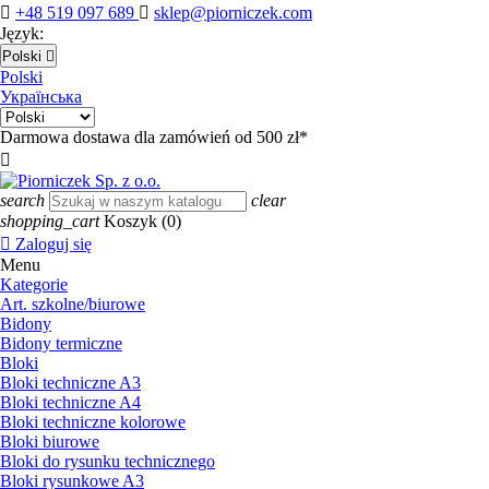

+48 519 097 689

sklep@piorniczek.com
Język:
Polski

Polski
Українська
Darmowa dostawa dla zamówień od 500 zł*

search
clear
shopping_cart
Koszyk
(0)

Zaloguj się
Menu
Kategorie
Art. szkolne/biurowe
Bidony
Bidony termiczne
Bloki
Bloki techniczne A3
Bloki techniczne A4
Bloki techniczne kolorowe
Bloki biurowe
Bloki do rysunku technicznego
Bloki rysunkowe A3