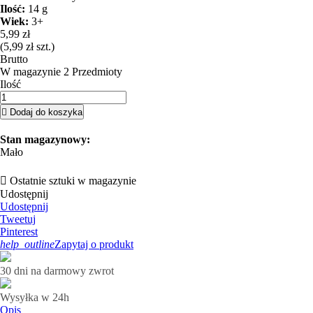
Ilość:
14 g
Wiek:
3+
5,99 zł
(5,99 zł szt.)
Brutto
W magazynie
2 Przedmioty
Ilość

Dodaj do koszyka
Stan magazynowy:
Mało

Ostatnie sztuki w magazynie
Udostępnij
Udostępnij
Tweetuj
Pinterest
help_outline
Zapytaj o produkt
30 dni na darmowy zwrot
Wysyłka w 24h
Opis