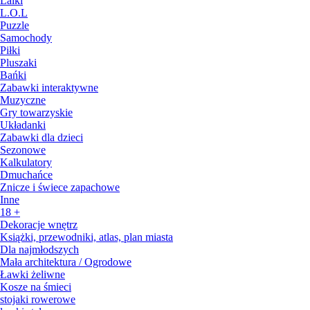
Lalki
L.O.L
Puzzle
Samochody
Piłki
Pluszaki
Bańki
Zabawki interaktywne
Muzyczne
Gry towarzyskie
Układanki
Zabawki dla dzieci
Sezonowe
Kalkulatory
Dmuchańce
Znicze i świece zapachowe
Inne
18 +
Dekoracje wnętrz
Książki, przewodniki, atlas, plan miasta
Dla najmłodszych
Mała architektura / Ogrodowe
Ławki żeliwne
Kosze na śmieci
stojaki rowerowe