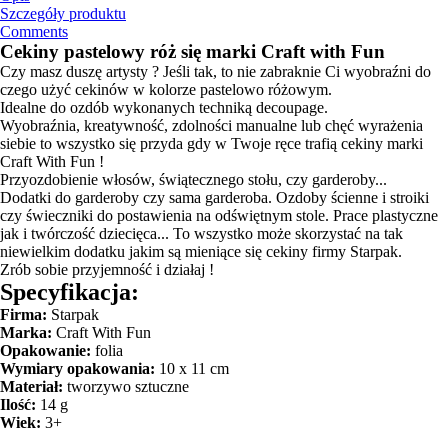
Szczegóły produktu
Comments
Cekiny pastelowy róż się marki Craft with Fun
Czy masz duszę artysty ? Jeśli tak, to nie zabraknie Ci wyobraźni do
czego użyć cekinów w kolorze pastelowo różowym.
Idealne do ozdób wykonanych techniką decoupage.
Wyobraźnia, kreatywność, zdolności manualne lub chęć wyrażenia
siebie to wszystko się przyda gdy w Twoje ręce trafią cekiny marki
Craft With Fun !
Przyozdobienie włosów, świątecznego stołu, czy garderoby...
Dodatki do garderoby czy sama garderoba. Ozdoby ścienne i stroiki
czy świeczniki do postawienia na odświętnym stole. Prace plastyczne
jak i twórczość dziecięca... To wszystko może skorzystać na tak
niewielkim dodatku jakim są mieniące się cekiny firmy Starpak.
Zrób sobie przyjemność i działaj !
Specyfikacja:
Firma:
Starpak
Marka:
Craft With Fun
Opakowanie:
folia
Wymiary opakowania:
10 x 11 cm
Materiał:
tworzywo sztuczne
Ilość:
14 g
Wiek:
3+