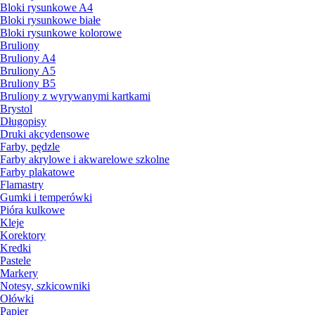
Bloki rysunkowe A4
Bloki rysunkowe białe
Bloki rysunkowe kolorowe
Bruliony
Bruliony A4
Bruliony A5
Bruliony B5
Bruliony z wyrywanymi kartkami
Brystol
Długopisy
Druki akcydensowe
Farby, pędzle
Farby akrylowe i akwarelowe szkolne
Farby plakatowe
Flamastry
Gumki i temperówki
Pióra kulkowe
Kleje
Korektory
Kredki
Pastele
Markery
Notesy, szkicowniki
Ołówki
Papier