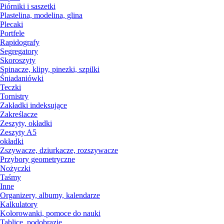
Piórniki i saszetki
Plastelina, modelina, glina
Plecaki
Portfele
Rapidografy
Segregatory
Skoroszyty
Spinacze, klipy, pinezki, szpilki
Śniadaniówki
Teczki
Tornistry
Zakładki indeksujące
Zakreślacze
Zeszyty, okładki
Zeszyty A5
okładki
Zszywacze, dziurkacze, rozszywacze
Przybory geometryczne
Nożyczki
Taśmy
Inne
Organizery, albumy, kalendarze
Kalkulatory
Kolorowanki, pomoce do nauki
Tablice, podobrazie