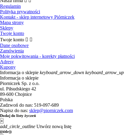
Nasza firma


Regulamin
Polityka prywatności
Kontakt - sklep internetowy Piórniczek
Mapa strony
Sklepy
Twoje konto
Twoje konto


Dane osobowe
Zamówienia
Moje pokwitowania - korekty płatności
Adresy
Kupony
Informacja o sklepie
keyboard_arrow_down
keyboard_arrow_up
Informacja o sklepie
Piorniczek Sp. z o.o.
ul. Piłsudskiego 42
89-600 Chojnice
Polska
Zadzwoń do nas:
519-097-689
Napisz do nas:
sklep@piorniczek.com
Dodaj do listy życzeń
×
add_circle_outline
Utwórz nową listę
((title))