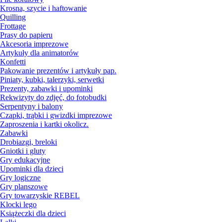
Krosna, szycie i haftowanie
Quilling
Frottage
Prasy do papieru
Akcesoria imprezowe
Artykuły dla animatorów
Konfetti
Pakowanie prezentów i artykuły pap.
Piniaty, kubki, talerzyki, serwetki
Prezenty, zabawki i upominki
Rekwizyty do zdjęć, do fotobudki
Serpentyny i balony
Czapki, trąbki i gwizdki imprezowe
Zaproszenia i kartki okolicz.
Zabawki
Drobiazgi, breloki
Gniotki i gluty
Gry edukacyjne
Upominki dla dzieci
Gry logiczne
Gry planszowe
Gry towarzyskie REBEL
Klocki lego
Książeczki dla dzieci