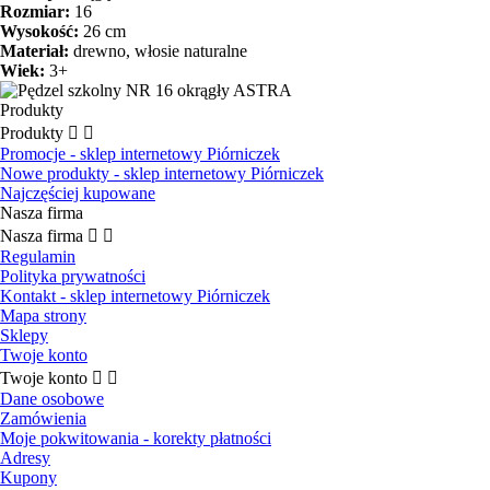
Rozmiar:
16
Wysokość:
26 cm
Materiał:
drewno, włosie naturalne
Wiek:
3+
Produkty
Produkty


Promocje - sklep internetowy Piórniczek
Nowe produkty - sklep internetowy Piórniczek
Najczęściej kupowane
Nasza firma
Nasza firma


Regulamin
Polityka prywatności
Kontakt - sklep internetowy Piórniczek
Mapa strony
Sklepy
Twoje konto
Twoje konto


Dane osobowe
Zamówienia
Moje pokwitowania - korekty płatności
Adresy
Kupony