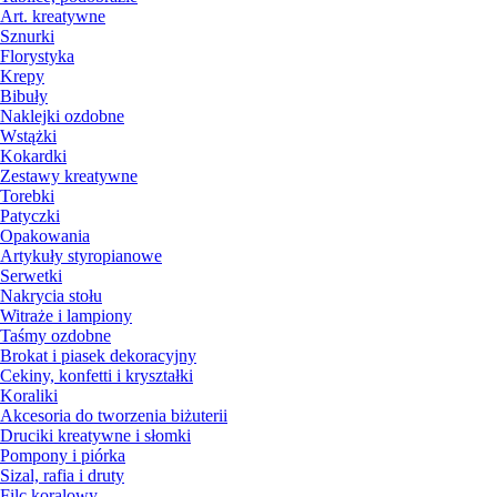
Art. kreatywne
Sznurki
Florystyka
Krepy
Bibuły
Naklejki ozdobne
Wstążki
Kokardki
Zestawy kreatywne
Torebki
Patyczki
Opakowania
Artykuły styropianowe
Serwetki
Nakrycia stołu
Witraże i lampiony
Taśmy ozdobne
Brokat i piasek dekoracyjny
Cekiny, konfetti i kryształki
Koraliki
Akcesoria do tworzenia biżuterii
Druciki kreatywne i słomki
Pompony i piórka
Sizal, rafia i druty
Filc koralowy