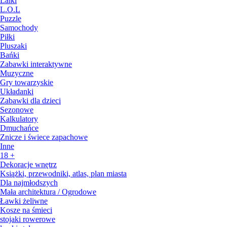
Lalki
L.O.L
Puzzle
Samochody
Piłki
Pluszaki
Bańki
Zabawki interaktywne
Muzyczne
Gry towarzyskie
Układanki
Zabawki dla dzieci
Sezonowe
Kalkulatory
Dmuchańce
Znicze i świece zapachowe
Inne
18 +
Dekoracje wnętrz
Książki, przewodniki, atlas, plan miasta
Dla najmłodszych
Mała architektura / Ogrodowe
Ławki żeliwne
Kosze na śmieci
stojaki rowerowe