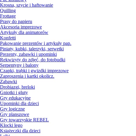
Krosna, szycie i haftowanie
Quilling
Frottage
Prasy do papieru
Akcesoria imprezowe
Artykuły dla animatorów
Konfetti
Pakowanie prezentów i artykuły pap.
Piniaty, kubki, talerzyki, serwetki
Prezenty, zabawki i upominki
Rekwizyty do zdjęć, do fotobudki
Serpentyny i balony
Czapki, trąbki i gwizdki imprezowe
Zaproszenia i kartki okolicz.
Zabawki
Drobiazgi, breloki
Gniotki i gluty
Gry edukacyjne
Upominki dla dzieci
Gry logiczne
Gry planszowe
Gry towarzyskie REBEL
Klocki lego
Książeczki dla dzieci