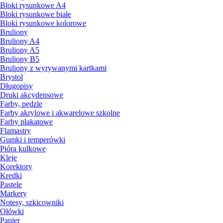
Bloki rysunkowe A4
Bloki rysunkowe białe
Bloki rysunkowe kolorowe
Bruliony
Bruliony A4
Bruliony A5
Bruliony B5
Bruliony z wyrywanymi kartkami
Brystol
Długopisy
Druki akcydensowe
Farby, pędzle
Farby akrylowe i akwarelowe szkolne
Farby plakatowe
Flamastry
Gumki i temperówki
Pióra kulkowe
Kleje
Korektory
Kredki
Pastele
Markery
Notesy, szkicowniki
Ołówki
Papier