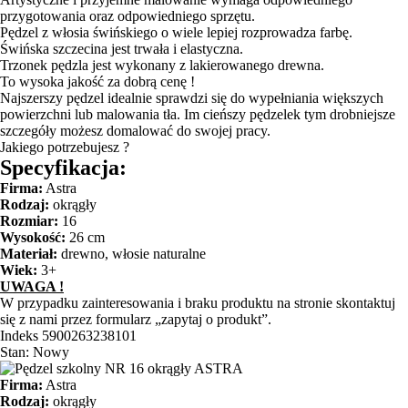
przygotowania oraz odpowiedniego sprzętu.
Pędzel z włosia świńskiego o wiele lepiej rozprowadza farbę.
Świńska szczecina jest trwała i elastyczna.
Trzonek pędzla jest wykonany z lakierowanego drewna.
To wysoka jakość za dobrą cenę !
Najszerszy pędzel idealnie sprawdzi się do wypełniania większych
powierzchni lub malowania tła. Im cieńszy pędzelek tym drobniejsze
szczegóły możesz domalować do swojej pracy.
Jakiego potrzebujesz ?
Specyfikacja:
Firma:
Astra
Rodzaj:
okrągły
Rozmiar:
16
Wysokość:
26 cm
Materiał:
drewno, włosie naturalne
Wiek:
3+
UWAGA !
W przypadku zainteresowania i braku produktu na stronie skontaktuj
się z nami przez formularz „zapytaj o produkt”.
Indeks
5900263238101
Stan:
Nowy
Firma:
Astra
Rodzaj:
okrągły