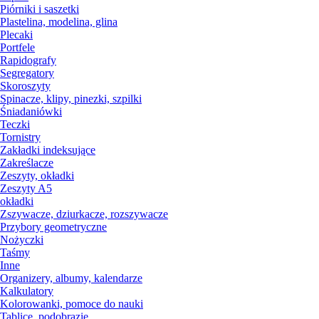
Piórniki i saszetki
Plastelina, modelina, glina
Plecaki
Portfele
Rapidografy
Segregatory
Skoroszyty
Spinacze, klipy, pinezki, szpilki
Śniadaniówki
Teczki
Tornistry
Zakładki indeksujące
Zakreślacze
Zeszyty, okładki
Zeszyty A5
okładki
Zszywacze, dziurkacze, rozszywacze
Przybory geometryczne
Nożyczki
Taśmy
Inne
Organizery, albumy, kalendarze
Kalkulatory
Kolorowanki, pomoce do nauki
Tablice, podobrazie