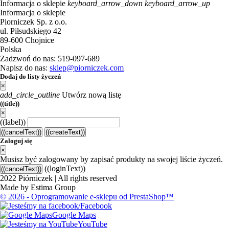
Informacja o sklepie
keyboard_arrow_down
keyboard_arrow_up
Informacja o sklepie
Piorniczek Sp. z o.o.
ul. Piłsudskiego 42
89-600 Chojnice
Polska
Zadzwoń do nas:
519-097-689
Napisz do nas:
sklep@piorniczek.com
Dodaj do listy życzeń
×
add_circle_outline
Utwórz nową listę
((title))
×
((label))
((cancelText))
((createText))
Zaloguj się
×
Musisz być zalogowany by zapisać produkty na swojej liście życzeń.
((loginText))
((cancelText))
2022 Piórniczek | All rights reserved
Made by Estima Group
© 2026 - Oprogramowanie e-sklepu od PrestaShop™
Facebook
Google Maps
YouTube