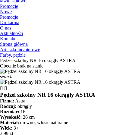
ławki stalowe
Promocje
Nowe
Promocje
Drukarnia
O nas
Aktualności
Kontakt
Strona główna
Art. szkolne/biurowe
Farby, pędzle
Pędzel szkolny NR 16 okrągły ASTRA
Obecnie brak na stanie
search


Pędzel szkolny NR 16 okrągły ASTRA
Firma:
Astra
Rodzaj:
okrągły
Rozmiar:
16
Wysokość:
26 cm
Materiał:
drewno, włosie naturalne
Wiek:
3+
3,99 zł