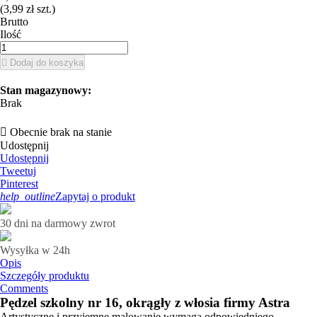
(3,99 zł szt.)
Brutto
Ilość

Dodaj do koszyka
Stan magazynowy:
Brak

Obecnie brak na stanie
Udostępnij
Udostępnij
Tweetuj
Pinterest
help_outline
Zapytaj o produkt
30 dni na darmowy zwrot
Wysyłka w 24h
Opis
Szczegóły produktu
Comments
Pędzel szkolny nr 16, okrągły z włosia firmy Astra
Artystyczne i przyjemne malowanie wymaga odpowiedniego