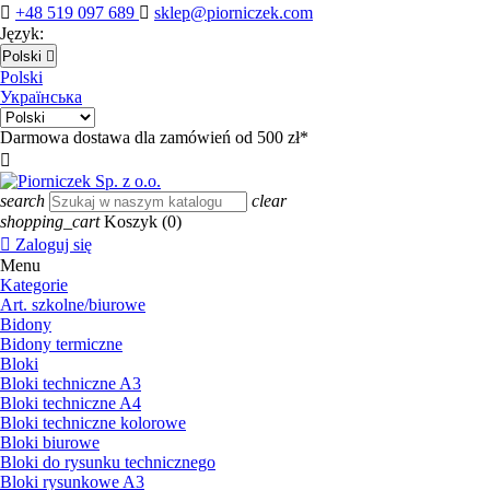

+48 519 097 689

sklep@piorniczek.com
Język:
Polski

Polski
Українська
Darmowa dostawa dla zamówień od 500 zł*

search
clear
shopping_cart
Koszyk
(0)

Zaloguj się
Menu
Kategorie
Art. szkolne/biurowe
Bidony
Bidony termiczne
Bloki
Bloki techniczne A3
Bloki techniczne A4
Bloki techniczne kolorowe
Bloki biurowe
Bloki do rysunku technicznego
Bloki rysunkowe A3