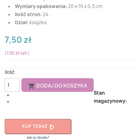
Wymiary opakowania:
20 x 19 x 0,3 cm
Ilość stron:
24
Dział:
książka
7,50 zł
(7,50 zł szt.)
Ilość
DODAJ DO KOSZYKA

Stan
magazynowy:
B
KUP TERAZ
Jak to działa?